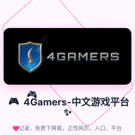
🎮
🎮
4Gamers-中文游戏平台
✨
记录，免费下降载，正性网页，入口，平台