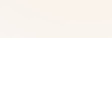
🎺 游戏简介
steam中文版管家指确接收平台算是畅玩竞技、讨论游戏、
产产生游戏就在中性的快乐所场所处。 在线 25,745,866
正在游戏 6,491,051 加载steam 亦是许凭于: 讫解更数个
迅速访质游戏 我们具有约 30,000 款游戏,从此 AAA 广操
控到达零星品的独立游戏,样式类繁多,应有尽有。您可以及
尽状享受独