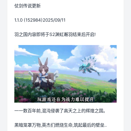
仗剑传说更新
1.1.0 (152984)2025/09/11
羽之国内容即将于S2渊虹邂羽结束后开启!
一一数百年前,混沌侵袭了高天之上的辉煌之国。
黑暗笼罩万物,英杰们燃烧生命,筑起最后的壁垒..