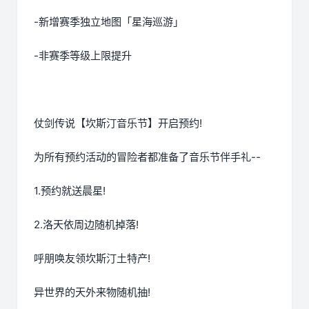
-新增赛季独立地图「星海巡游」
-非赛季等级上限提升
仗剑传说【坎斯汀音乐节】开启预约!
为所有预约活动的冒险者都准备了音乐节伴手礼--
1.预约就送晨星!
2.洛天依周边随机掉落!
呼朋唤友领坎斯汀土特产!
异世界的天外来物随机抽!