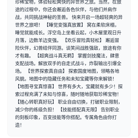
珍稀宝物，体验轻松爽快的异世界之旅。当然，在旅
途的过程中，你还会邂逅各色伙伴，与他们并肩作
战，共同挑战神秘的圣兽。 快来开启一场超轻爽的异
世界之旅吧！ 【睡觉变强真放置】 窝在柔软床榻，
睡觉就能成长。浮空岛上坐看云起，小木屋里观日升
月落，边数羊边变强。 【欢乐冒险真轻松】 邂逅冒
险伙伴，幻兽结伴同游。谈笑间战胜强敌，旅途有你
才有趣。 【超爽战斗真无羁】 掌握剑技魔法，肆意
支配战场。解放双手的自走式战斗，炸裂输出引爆全
场。 【世界探索真自由】 探索国度地图，领略各地
风貌。地图中的隐藏任务和未知宝藏等你来解锁！
【地图寻宝真惊喜】 世界有多大，宝藏就有多少！探
索过程充满了未知与惊喜，随时随地获取珍稀宝物！
【随心转职真好玩】 职业自由切换，打破职业限制，
减少你的练级负担！ 【技能搭配真无限】 告别职业
的刻板印象，百变技能等你搭配。专属角色由你打
造！