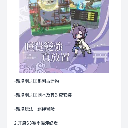
-新增羽之国系列古遗物
-新增羽之国副本及其对应套装
-新增玩法「羁绊冒险」
2.开启S3赛季混沌终焉